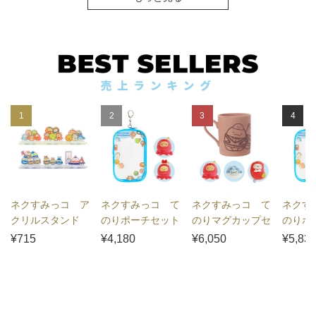
1
2
3
4
ネクすみっコ ア
ネクすみっコ て
ネクすみっコ て
ネクす
クリルスタンド
のりポーチセット
のりマグカップセ
のりポ
（ランダム）
（2個ver）
ット（3個ver）
（3個v
¥715
¥4,180
¥6,050
¥5,83